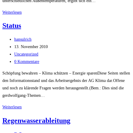
unterschiedlichen Außentemperaturen, ergibt sich ein…
Temperatur
Weiterlesen
und
Status
CO2
Beitrags-
hansulrich
Autor:
Beitrag
13. November 2010
veröffentlicht:
Beitrags-
Uncategorized
Kategorie:
Beitrags-
0 Kommentare
Kommentare:
Schöpfung bewahren – Klima schützen – Energie sparenDiese Seiten stellen
den Informationsstand und das Arbeitsergebnis der AG Klima dar.Offene
und noch zu klärende Fragen werden herausgestellt.(Bem.: Dies sind die
gerdwolfgang-Themen…
Status
Weiterlesen
Regenwasserableitung