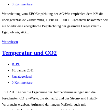
Kategorie:
Beitrags-
0 Kommentare
Kommentare:
Weiterleitung vom EBOEmpfehlung der AG:Wir empfehlen dem KV die
uneingeschränkte Zustimmung.1. Für ca. 1000 € Eigenanteil bekommen wir
nie wieder eine energetische Begutachtung der gesamten Liegenschaft.2.
Egal, ob wir, AG…
Energiewirtschaftliche
Weiterlesen
Untersuchung
Temperatur und CO2
Beitrags-
B. Pf.
Autor:
Beitrag
18. Januar 2011
veröffentlicht:
Beitrags-
Uncategorized
Kategorie:
Beitrags-
0 Kommentare
Kommentare:
18.1.2011: Anbei die Ergebnisse der Temperaturmessungen und die
berechneten CO_2 -Werte, die sich aufgrund des Strom- und Heizöl-
Verbrauchs ergeben. Aufgrund der langen Meßzeit, auch mit