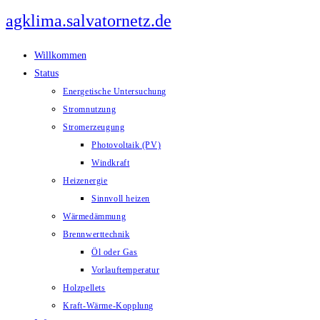
Zum
agklima.salvatornetz.de
Inhalt
springen
Willkommen
Status
Energetische Untersuchung
Stromnutzung
Stromerzeugung
Photovoltaik (PV)
Windkraft
Heizenergie
Sinnvoll heizen
Wärmedämmung
Brennwerttechnik
Öl oder Gas
Vorlauftemperatur
Holzpellets
Kraft-Wärme-Kopplung