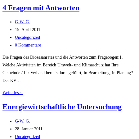
4 Fragen mit Antworten
Beitrags-
G-W. G.
Autor:
Beitrag
15. April 2011
veröffentlicht:
Beitrags-
Uncategorized
Kategorie:
Beitrags-
0 Kommentare
Kommentare:
Die Fragen des Diözesanrates und die Antworten zum Fragebogen:1.
Welche Aktivitäten im Bereich Umwelt- und Klimaschutz hat Ihre
Gemeinde / Ihr Verband bereits durchgeführt, in Bearbeitung, in Planung?
Der KV…
4
Weiterlesen
Fragen
Energiewirtschaftliche Untersuchung
mit
Antworten
Beitrags-
G-W. G.
Autor:
Beitrag
28. Januar 2011
veröffentlicht:
Beitrags-
Uncategorized