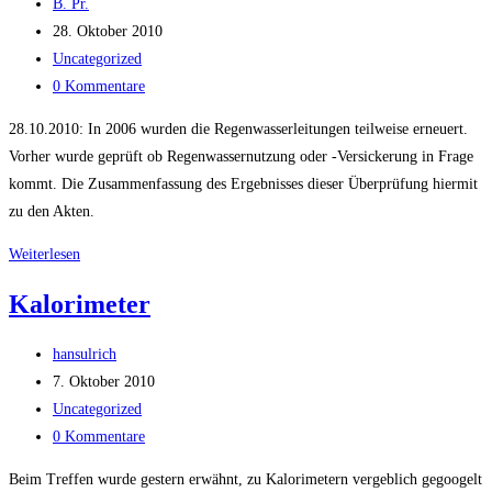
Beitrags-
B. Pr.
Autor:
Beitrag
28. Oktober 2010
veröffentlicht:
Beitrags-
Uncategorized
Kategorie:
Beitrags-
0 Kommentare
Kommentare:
28.10.2010: In 2006 wurden die Regenwasserleitungen teilweise erneuert.
Vorher wurde geprüft ob Regenwassernutzung oder -Versickerung in Frage
kommt. Die Zusammenfassung des Ergebnisses dieser Überprüfung hiermit
zu den Akten.
Regenwasserableitung
Weiterlesen
Kalorimeter
Beitrags-
hansulrich
Autor:
Beitrag
7. Oktober 2010
veröffentlicht:
Beitrags-
Uncategorized
Kategorie:
Beitrags-
0 Kommentare
Kommentare:
Beim Treffen wurde gestern erwähnt, zu Kalorimetern vergeblich gegoogelt