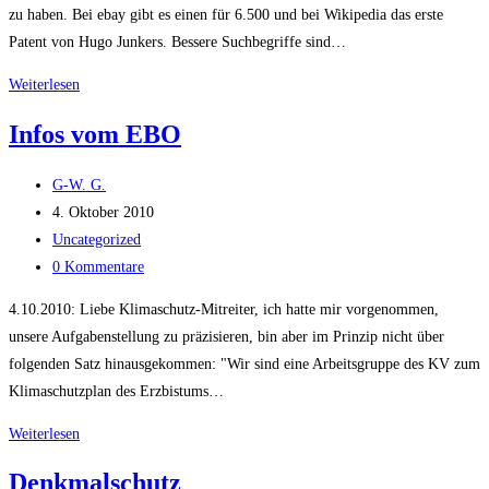
zu haben. Bei ebay gibt es einen für 6.500 und bei Wikipedia das erste
Patent von Hugo Junkers. Bessere Suchbegriffe sind…
Kalorimeter
Weiterlesen
Infos vom EBO
Beitrags-
G-W. G.
Autor:
Beitrag
4. Oktober 2010
veröffentlicht:
Beitrags-
Uncategorized
Kategorie:
Beitrags-
0 Kommentare
Kommentare:
4.10.2010: Liebe Klimaschutz-Mitreiter, ich hatte mir vorgenommen,
unsere Aufgabenstellung zu präzisieren, bin aber im Prinzip nicht über
folgenden Satz hinausgekommen: "Wir sind eine Arbeitsgruppe des KV zum
Klimaschutzplan des Erzbistums…
Infos
Weiterlesen
vom
Denkmalschutz
EBO