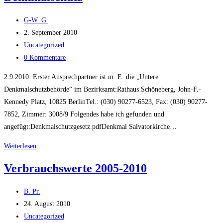
Beitrags-
G-W. G.
Autor:
Beitrag
2. September 2010
veröffentlicht:
Beitrags-
Uncategorized
Kategorie:
Beitrags-
0 Kommentare
Kommentare:
2.9.2010: Erster Ansprechpartner ist m. E. die „Untere
Denkmalschutzbehörde“ im Bezirksamt:Rathaus Schöneberg, John-F.-
Kennedy Platz, 10825 BerlinTel.: (030) 90277-6523, Fax: (030) 90277-
7852, Zimmer: 3008/9 Folgendes habe ich gefunden und
angefügt:Denkmalschutzgesetz.pdfDenkmal Salvatorkirche…
Denkmalschutz
Weiterlesen
Verbrauchswerte 2005-2010
Beitrags-
B. Pr.
Autor:
Beitrag
24. August 2010
veröffentlicht:
Beitrags-
Uncategorized