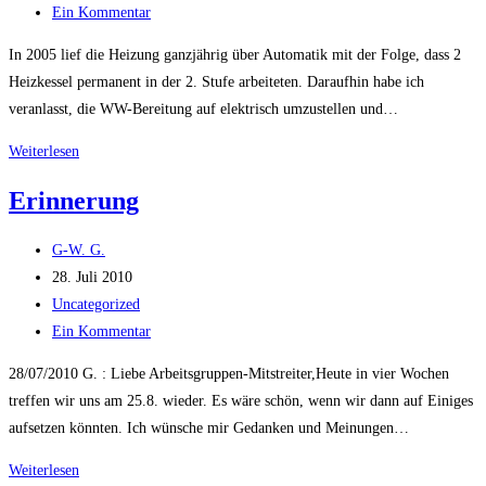
Kategorie:
Beitrags-
Ein Kommentar
Kommentare:
In 2005 lief die Heizung ganzjährig über Automatik mit der Folge, dass 2
Heizkessel permanent in der 2. Stufe arbeiteten. Daraufhin habe ich
veranlasst, die WW-Bereitung auf elektrisch umzustellen und…
Verbrauchswerte
Weiterlesen
2005-
Erinnerung
2010
Beitrags-
G-W. G.
Autor:
Beitrag
28. Juli 2010
veröffentlicht:
Beitrags-
Uncategorized
Kategorie:
Beitrags-
Ein Kommentar
Kommentare:
28/07/2010 G. : Liebe Arbeitsgruppen-Mitstreiter,Heute in vier Wochen
treffen wir uns am 25.8. wieder. Es wäre schön, wenn wir dann auf Einiges
aufsetzen könnten. Ich wünsche mir Gedanken und Meinungen…
Erinnerung
Weiterlesen